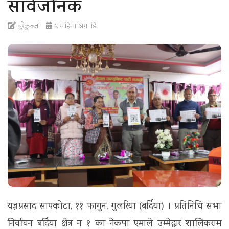
सार्वजनिक
t
i
चुरेकुञ्ज
५ महिना अगाडि
o
n
यज्ञप्रसाद सापकोटा, ११ फागुन, गुलरिया (बर्दिया) । प्रतिनिधि सभा
निर्वाचन बर्दिया क्षेत्र न १ का नेकपा एमाले उम्मेद्वार शालिकराम