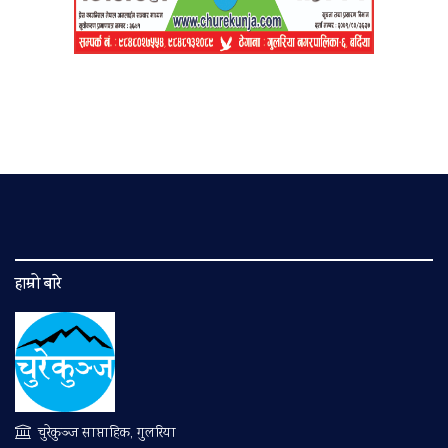
हाम्रो बारे
चुरेकुञ्ज साप्ताहिक, गुलरिया