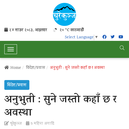
२४ साउन २०८३, आइतवार
२० °C काठमाडौं
Select Language
▼
T
o
g
Home
विदेश/प्रवास
अनुभुती : सुने जस्तो कहाँ छ र अवस्था
g
l
विदेश/प्रवास
e
N
अनुभुती : सुने जस्तो कहाँ छ र
a
v
अवस्था
i
g
चुरेकुञ्ज
७ महिना अगाडि
a