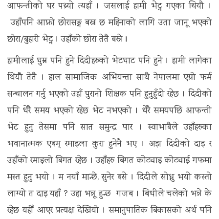
आफन्तीको घर पथ्र्यो त्यहाँ । जसलाई हामी भेट्न गएका थियौ ।
उहाँपनि आफ्नो छोरासङ्ग बस्न छ महिनाको लागि उता जानू भएको
छोरा/बुहारी भेट्न । उहाँको छोरा तेतै बस्ने ।
हामीलाई घुम्न पनि हुने दिदीहरुको भेटघाट पनि हुने । हामी लागेका
थियौ तेतै । हाल सामाजिक अभियन्ता साथै नेपालमा एग्रो फर्म
सन्चालन गर्नु भएको उहाँ पुरानो शिक्षक पनि हुनुहुँदो रहेछ । दिदीको
पनि धेरै समय भएको रहेछ भेट नभएको । धेरै समयपछि आफन्ती
भेट हुनु तेसमा पनि सात समुन्द्र पार । स्वाभाबैले उहाँहरुका
भवानात्मक एबम् रमाइला कुरा हुनेनै भए । अझ दिदीको दाइ र
उहाँको रमाइलो बिगत रहेछ । उहाँहरु बिगत कोट्याइ कोट्याई गफमा
मस्त हुनु भयो । म नयाँ मान्छे, सुनेर बसे । दिदीले सोध्नु भयो कस्तो
लाग्यो त दाइ यहाँ ? उहा भन्नू हुन्छ गजब । बिधीले चलेको भन्ने के
रहेछ यहीँ आएर प्रत्यक्ष देखियो । समानुपातिक बिकासको अर्थ पनि