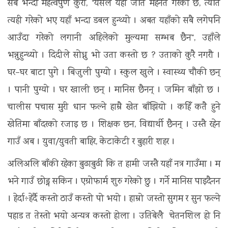
सबै भन्दा महत्वपुर्ण कुरा, “यसले यहाँ जति मेहनत गरेको छ, त्यति
त्यही गरेको भए यहाँ भन्दा डबल हुन्थ्यो । अबत यहाँको सबै लगेपनि
आउँदा गरेको लगानी अहिलेको मुल्यमा सम्भब छैन“, उहाँले
भन्नुहुन्थ्यो । दिदीले सोध्नु भो उता कस्तो छ ? उताको कुरै नगरौ ।
घर–घर बाटा पुगे । बिजुली पुग्यो । स्कुल खुले । स्वास्थ्य चौकी छन्
। पानी पुग्यो । घर खाली छन् । मानिस छैनन् । जमिन बाँझो छ ।
चालीस पचास मुरी धान फल्ने हाम्रै खेत बाँझियो । कहिँ कतै हुने
खेतिमा बाँदरको रजाइ छ । शिक्षक छन, विद्यार्थी छैनन् । उस्तै रहेन
गाउँ अब । युवा/युवती बाहिर, केटाकेटी र बुहारी शहर ।
अलिअलि बाँकी रहेका बुढाबुढी कि त हामी जस्तै यहाँ नत्र गाउँमा । म
भने गाउँ छोड्न सकिन । एग्रोफार्म शुरु गरेको छु । गर्ने मानिस पाइदैनन
। हेर्दा÷हेर्दै कस्तो ठाउँ कस्तो पो भयो । हाम्रो जस्तो सुगम र सुन फल्ने
पहाड त तेस्तो भयो अन्यत्र कस्तो होला । उतिबेलै चेतनशिल हो नि