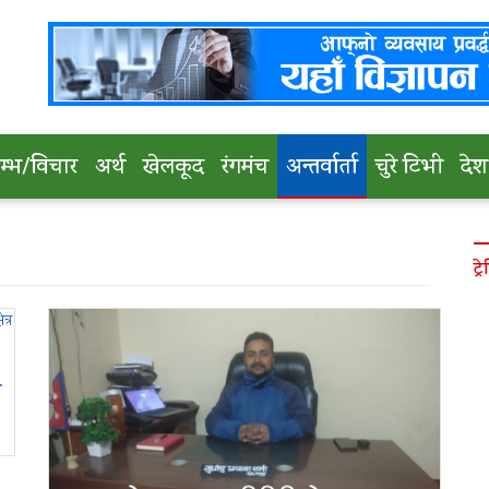
तम्भ/विचार
अर्थ
खेलकूद
रंगमंच
अन्तर्वार्ता
चुरे टिभी
देश
ट्रे
ा