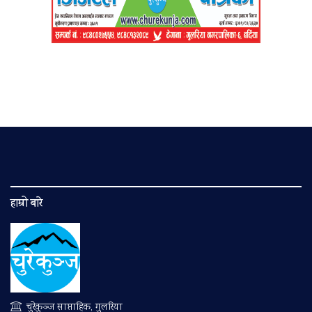
हाम्रो बारे
चुरेकुञ्ज साप्ताहिक, गुलरिया