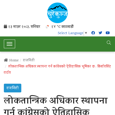
२३ साउन २०८३, शनिवार
२४ °C काठमाडौं
Select Language
▼
T
o
g
Home
राजनिती
g
लोकतान्त्रिक अधिकार स्थापना गर्न कांग्रेसको ऐतिहासिक भूमिका छ : किशोरसिंह
l
राठोर
e
N
राजनिती
a
v
लोकतान्त्रिक अधिकार स्थापना
i
g
गर्न कांग्रेसको ऐतिहासिक
a