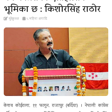
t
भूमिका छ : किशोरसिंह राठोर
i
o
चुरेकुञ्ज
५ महिना अगाडि
n
केशव कोईराला, ११ फागुन, राजापुर (बर्दिया) । नेपाली कांग्रेस