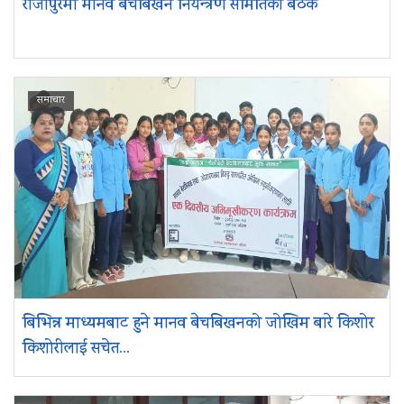
राजापुरमा मानव बेचबिखन नियन्त्रण समितिको बैठक
समाचार
बिभिन्न माध्यमबाट हुने मानव बेचबिखनको जोखिम बारे किशोर
किशोरीलाई सचेत...