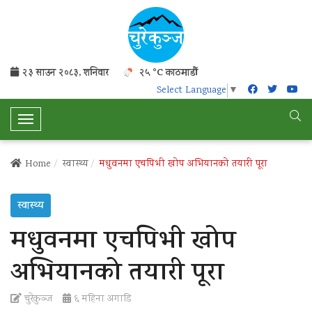
२३ साउन २०८३, शनिवार
२५ °C काठमाडौं
Select Language
▼
T
o
g
Home
स्वास्थ्य
मधुवनमा एचपिभी खोप अभियानको तयारी पूरा
g
l
स्वास्थ्य
e
N
मधुवनमा एचपिभी खोप
a
v
अभियानको तयारी पूरा
i
g
चुरेकुञ्ज
६ महिना अगाडि
a