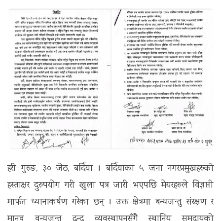
t
i
o
n
हरी गुरुङ, ३० जेठ, बर्दिया । बर्दियाका ५ जना नगरप्रमुखहरुको
हस्ताक्षर दुरुपयोग गरी खुला पत्र जारी भएपछि मेयरहरुले विज्ञप्ती
मार्फत ध्यानाकर्षण गरेका छन् । उक्त क्षेत्रमा बन्यजन्तु संरक्षण र
मानव वन्यजन्तु द्वन्द व्यवस्थापनसँगै स्थानिय समुदायको