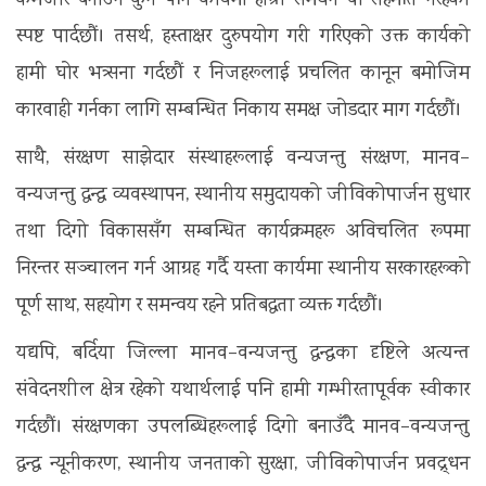
कमजोर बनाउने कुनै पनि कार्यमा हाम्रो समर्थन वा सहमति नरहेको
स्पष्ट पार्दछौं। तसर्थ, हस्ताक्षर दुरुपयोग गरी गरिएको उक्त कार्यको
हामी घोर भत्र्सना गर्दछौं र निजहरूलाई प्रचलित कानून बमोजिम
कारवाही गर्नका लागि सम्बन्धित निकाय समक्ष जोडदार माग गर्दछौं।
साथै, संरक्षण साझेदार संस्थाहरूलाई वन्यजन्तु संरक्षण, मानव–
वन्यजन्तु द्वन्द्व व्यवस्थापन, स्थानीय समुदायको जीविकोपार्जन सुधार
तथा दिगो विकाससँग सम्बन्धित कार्यक्रमहरू अविचलित रूपमा
निरन्तर सञ्चालन गर्न आग्रह गर्दै यस्ता कार्यमा स्थानीय सरकारहरूको
पूर्ण साथ, सहयोग र समन्वय रहने प्रतिबद्धता व्यक्त गर्दछौं।
यद्यपि, बर्दिया जिल्ला मानव–वन्यजन्तु द्वन्द्वका दृष्टिले अत्यन्त
संवेदनशील क्षेत्र रहेको यथार्थलाई पनि हामी गम्भीरतापूर्वक स्वीकार
गर्दछौं। संरक्षणका उपलब्धिहरूलाई दिगो बनाउँदै मानव–वन्यजन्तु
द्वन्द्व न्यूनीकरण, स्थानीय जनताको सुरक्षा, जीविकोपार्जन प्रवद्र्धन