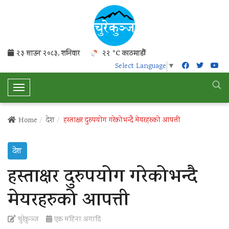
२३ साउन २०८३, शनिवार
२२ °C काठमाडौं
Select Language
▼
T
o
g
Home
देश
हस्ताक्षर दुरुपयोग गरेकोभन्दै मेयरहरुको आपत्ती
g
l
देश
e
N
हस्ताक्षर दुरुपयोग गरेकोभन्दै
a
v
मेयरहरुको आपत्ती
i
g
चुरेकुञ्ज
एक महिना अगाडि
a