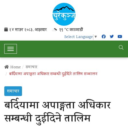
२४ साउन २०८३, आइतवार
१९ °C काठमाडौं
Select Language
▼
T
o
g
Home
समाचार
g
बर्दियामा अपाङ्गता अधिकार सम्बन्धी दुईदिने तालिम सञ्चालन
l
e
समाचार
N
a
बर्दियामा अपाङ्गता अधिकार
v
i
सम्बन्धी दुईदिने तालिम
g
a